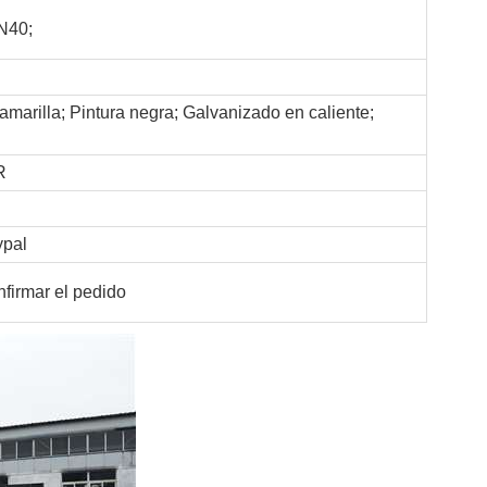
N40;
 amarilla; Pintura negra; Galvanizado en caliente;
R
ypal
firmar el pedido