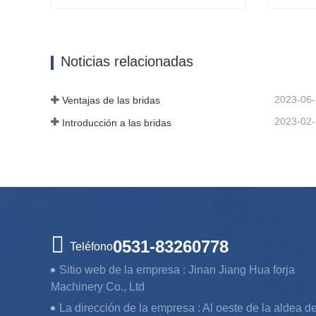
Bridas ASME B16.5
Bridas 
Contactar ahora
Cont
Noticias relacionadas
2023-06
Ventajas de las bridas
2023-02
Introducción a las bridas
0531-83260778
Teléfono
Sitio web de la empresa :
Jinan Jiang Hua forja
Machinery Co., Ltd
La dirección de la empresa :
Al oeste de la aldea d