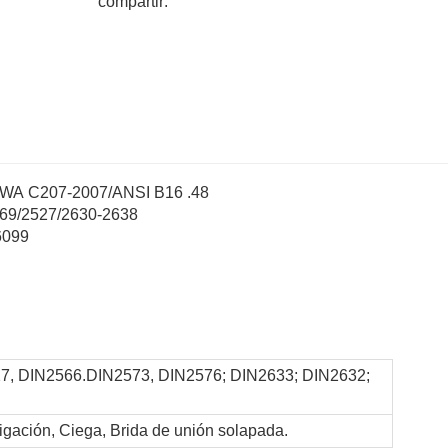
compartir:
WA C207-2007/ANSI B16 .48
69/2527/2630-2638
6099
7, DIN2566.DIN2573, DIN2576; DIN2633; DIN2632;
rigación, Ciega, Brida de unión solapada.