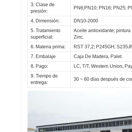
3. Clase de
PN6;PN10; PN16; PN25; P
presión:
4. Dimensión:
DN10-2000
5. Tratamiento
Aceite antioxidante; pintura
superficial:
Zinc.
6. Materia prima:
RST 37,2; P245GH; S235J
7. Embalaje
Caja De Madera, Palet.
8. Pago:
LC, T/T, Western Union, Pa
9. Tiempo de
30 ~ 60 días después de con
entrega: