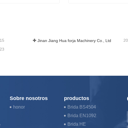
estándar británicas
EN1092-1 Bridas
actar ahora
Contactar ahora
-15
20
Jinan Jiang Hua forja Machinery Co., Ltd
-23
Sobre nosotros
productos
honor
Brida BS4504
Brida EN1092
Brida HE
e