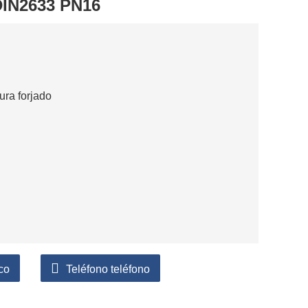
 DIN2633 PN16
ura forjado
co
Teléfono teléfono