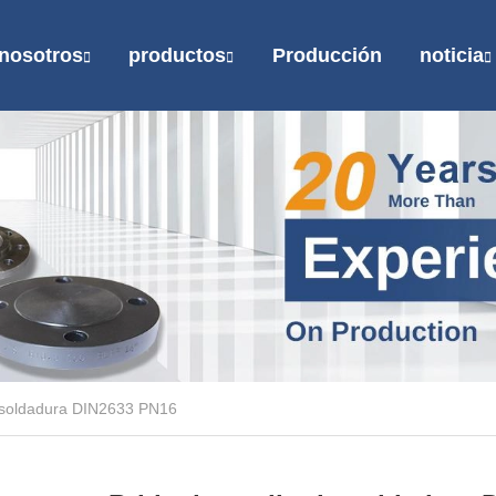
nosotros
productos
Producción
noticia
e soldadura DIN2633 PN16