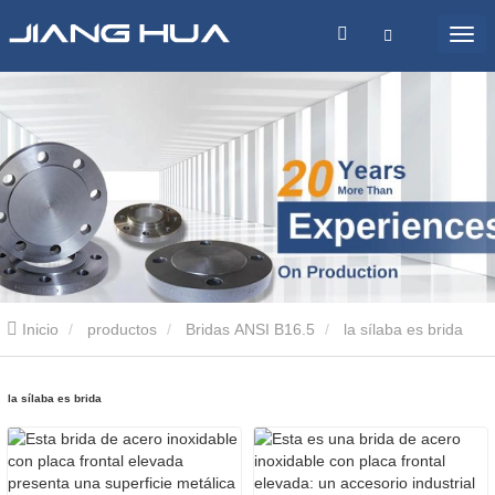
Inicio
productos
Bridas ANSI B16.5
la sílaba es brida
la sílaba es brida