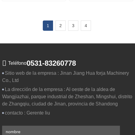
1
2
3
4
0531-83260778
Teléfono
Sitio web de la empresa :
Jinan Jiang Hua forja Machinery
Co., Ltd
La dirección de la empresa :
Al oeste de la aldea de
Wangjiazhai, parque industrial de Zheshan, Mingshui, distrito
de Zhangqiu, ciudad de Jinan, provincia de Shandong
contacto :
Gerente liu