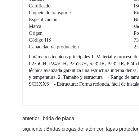
Certificado
IS
Paquete de transporte
En
Especificación
Br
Marca
sh
Origen
Po
Código HS
73
Capacidad de producción
2.
Parámetros técnicos principales 1. Material y proceso 
P235GH, P245GH, P265GH, S235JR, P235TR, P245TR y Q
técnica avanzada garantiza una estructura interna densa,
y temperatura. 2. Tamaño y estructura - Rango de 
SCHXXS - Estructura: Forma redonda, fácil de instalar 
anterior : brida de placa
siguiente : Bridas ciegas de latón con tapas protecto