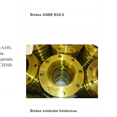
Bridas ASME B16.5
Bridas ASME B16.5
Contactar ahora
o A105,
ta
 presión
SCH160,
Bridas estándar británicas