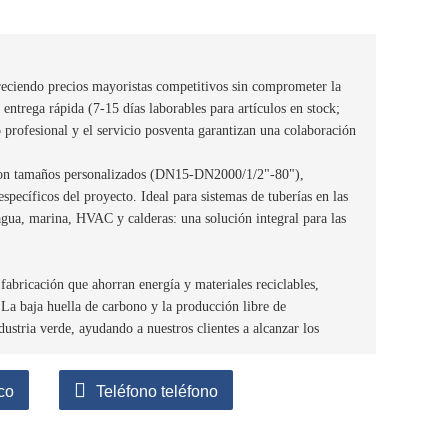
freciendo precios mayoristas competitivos sin comprometer la
entrega rápida (7-15 días laborables para artículos en stock;
 profesional y el servicio posventa garantizan una colaboración
 con tamaños personalizados (DN15-DN2000/1/2"-80"),
 específicos del proyecto. Ideal para sistemas de tuberías en las
 agua, marina, HVAC y calderas: una solución integral para las
abricación que ahorran energía y materiales reciclables,
 baja huella de carbono y la producción libre de
ustria verde, ayudando a nuestros clientes a alcanzar los
co
Teléfono teléfono