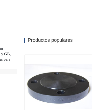
Productos populares
on
S y GB,
es para