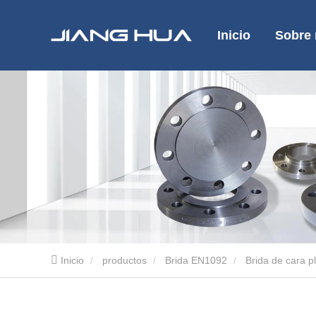
Inicio
Sobre 
Inicio
productos
Brida EN1092
Brida de cara p