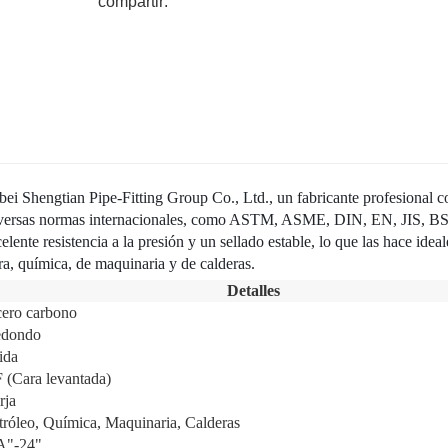
compartir:
ebei Shengtian Pipe-Fitting Group Co., Ltd., un fabricante profesional c
diversas normas internacionales, como ASTM, ASME, DIN, EN, JIS, B
lente resistencia a la presión y un sellado estable, lo que las hace ideal
era, química, de maquinaria y de calderas.
Detalles
ero carbono
dondo
ida
 (Cara levantada)
rja
tróleo, Química, Maquinaria, Calderas
A"-24"