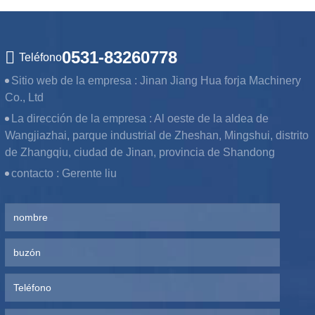
0531-83260778
Teléfono
Sitio web de la empresa :
Jinan Jiang Hua forja Machinery
Co., Ltd
La dirección de la empresa :
Al oeste de la aldea de
Wangjiazhai, parque industrial de Zheshan, Mingshui, distrito
de Zhangqiu, ciudad de Jinan, provincia de Shandong
contacto :
Gerente liu