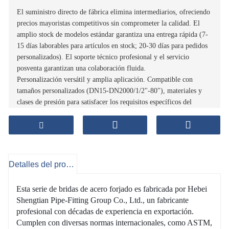
El suministro directo de fábrica elimina intermediarios, ofreciendo
precios mayoristas competitivos sin comprometer la calidad. El
amplio stock de modelos estándar garantiza una entrega rápida (7-
15 días laborables para artículos en stock; 20-30 días para pedidos
personalizados). El soporte técnico profesional y el servicio
posventa garantizan una colaboración fluida.
Personalización versátil y amplia aplicación. Compatible con
tamaños personalizados (DN15-DN2000/1/2"-80"), materiales y
clases de presión para satisfacer los requisitos específicos del
proyecto. Ideal para sistemas de tuberías en las industrias de
petróleo y gas, petroquímica, tratamiento de agua, marina, HVAC
y calderas: una solución integral para las necesidades de tuberías
industriales.
Cadena de suministro rentable y eficiente
Detalles del producto
Producción ecológica y sostenible. Adoptamos procesos de
fabricación que ahorran energía y materiales reciclables,
Esta serie de bridas de acero forjado es fabricada por Hebei
cumpliendo con las normas ambientales (RoHS, REACH). La baja
Shengtian Pipe-Fitting Group Co., Ltd., un fabricante
huella de carbono y la producción libre de contaminación cumplen
profesional con décadas de experiencia en exportación.
con los requisitos globales de la industria verde, ayudando a
Cumplen con diversas normas internacionales, como ASTM,
nuestros clientes a alcanzar los objetivos de desarrollo sostenible.