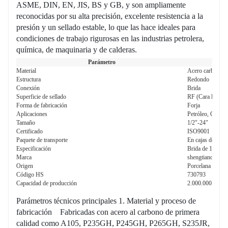
ASME, DIN, EN, JIS, BS y GB, y son ampliamente
reconocidas por su alta precisión, excelente resistencia a la
presión y un sellado estable, lo que las hace ideales para
condiciones de trabajo rigurosas en las industrias petrolera,
química, de maquinaria y de calderas.
Parámetro
Material
Acero carbono
Estructura
Redondo
Conexión
Brida
Superficie de sellado
RF (Cara levanta
Forma de fabricación
Forja
Aplicaciones
Petróleo, Químic
Tamaño
1/2"-24"
Certificado
ISO9001
Paquete de transporte
En cajas de made
Especificación
Brida de 1/2 pul
Marca
shengtiano
Origen
Porcelana
Código HS
730793
Capacidad de producción
2.000.000 PCS/
Parámetros técnicos principales 1. Material y proceso de
fabricación Fabricadas con acero al carbono de primera
calidad como A105, P235GH, P245GH, P265GH, S235JR,