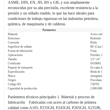
ASME, DIN, EN, JIS, BS y GB, y son ampliamente
reconocidas por su alta precisión, excelente resistencia a la
presión y un sellado estable, lo que las hace ideales para
condiciones de trabajo rigurosas en las industrias petrolera,
química, de maquinaria y de calderas.
Parámetro
Material
Acero carbono
Estructura
Redondo
Conexión
Brida
Superficie de sellado
RF (Cara levanta
Forma de fabricación
Forja
Aplicaciones
Petróleo, Químic
Tamaño
1/2"-24"
Certificado
ISO9001
Paquete de transporte
En cajas de made
Especificación
Brida de 1/2 pul
Marca
shengtiano
Origen
Porcelana
Código HS
730793
Capacidad de producción
2.000.000 PCS/
Parámetros técnicos principales 1. Material y proceso de
fabricación Fabricadas con acero al carbono de primera
calidad como A105, P235GH, P245GH, P265GH, S235JR,