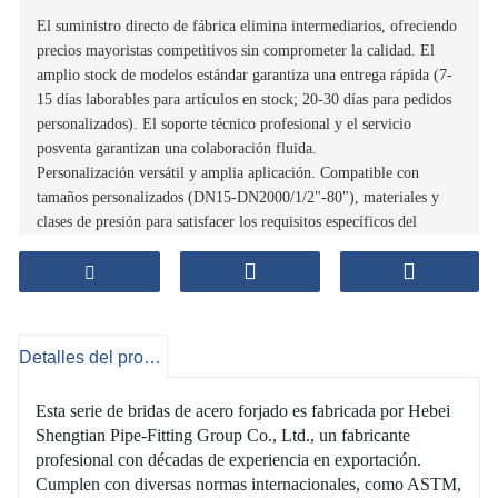
El suministro directo de fábrica elimina intermediarios, ofreciendo
precios mayoristas competitivos sin comprometer la calidad. El
amplio stock de modelos estándar garantiza una entrega rápida (7-
15 días laborables para artículos en stock; 20-30 días para pedidos
personalizados). El soporte técnico profesional y el servicio
posventa garantizan una colaboración fluida.
Personalización versátil y amplia aplicación. Compatible con
tamaños personalizados (DN15-DN2000/1/2"-80"), materiales y
clases de presión para satisfacer los requisitos específicos del
proyecto. Ideal para sistemas de tuberías en las industrias de
petróleo y gas, petroquímica, tratamiento de agua, marina, HVAC
y calderas: una solución integral para las necesidades de tuberías
industriales.
Cadena de suministro rentable y eficiente
Detalles del producto
Producción ecológica y sostenible. Adoptamos procesos de
fabricación que ahorran energía y materiales reciclables,
Esta serie de bridas de acero forjado es fabricada por Hebei
cumpliendo con las normas ambientales (RoHS, REACH). La baja
Shengtian Pipe-Fitting Group Co., Ltd., un fabricante
huella de carbono y la producción libre de contaminación cumplen
profesional con décadas de experiencia en exportación.
con los requisitos globales de la industria verde, ayudando a
Cumplen con diversas normas internacionales, como ASTM,
nuestros clientes a alcanzar los objetivos de desarrollo sostenible.