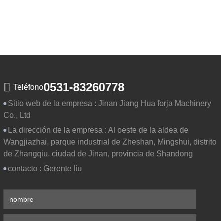
0531-83260778
Teléfono
Sitio web de la empresa :
Jinan Jiang Hua forja Machinery
Co., Ltd
La dirección de la empresa :
Al oeste de la aldea de
Wangjiazhai, parque industrial de Zheshan, Mingshui, distrito
de Zhangqiu, ciudad de Jinan, provincia de Shandong
contacto :
Gerente liu