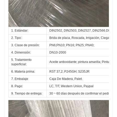
1. Estándar:
DIN2502, DIN2503, DIN2527, DIN2566.DIN257
2. Tipo:
Brida de placa, Roscada, Irrigación, Ciega, Bri
3. Clase de presión:
PN6;PN10; PN16; PN25; PN40; 
4. Dimensión:
DN10-2000
5. Tratamiento 
Aceite antioxidante; pintura amarilla; Pintura n
superficial:
6. Materia prima:
RST 37,2; P245GH; S235JR
7. Embalaje
Caja De Madera, Palet.
8. Pago:
LC, T/T, Western Union, Paypal
9. Tiempo de entrega:
30 ~ 60 días después de confirmar el pedido