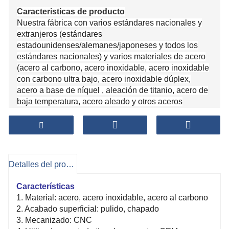
Caracteristicas de producto
Nuestra fábrica con varios estándares nacionales y
extranjeros (estándares
estadounidenses/alemanes/japoneses y todos los
estándares nacionales) y varios materiales de acero
(acero al carbono, acero inoxidable, acero inoxidable
con carbono ultra bajo, acero inoxidable dúplex,
acero a base de níquel , aleación de titanio, acero de
baja temperatura, acero aleado y otros aceros
especiales) para satisfacer las necesidades de los
usuarios en todos los aspectos. Los productos de la
compañía son ampliamente utilizados en
petroquímica, energía nuclear, energía eléctrica,
recipientes a presión, calderas, barcos, maquinaria,
Detalles del producto
metalurgia y otros campos, y tienen una buena
reputación.
.
Características
1. Material: acero, acero inoxidable, acero al carbono
2. Acabado superficial: pulido, chapado
3. Mecanizado: CNC