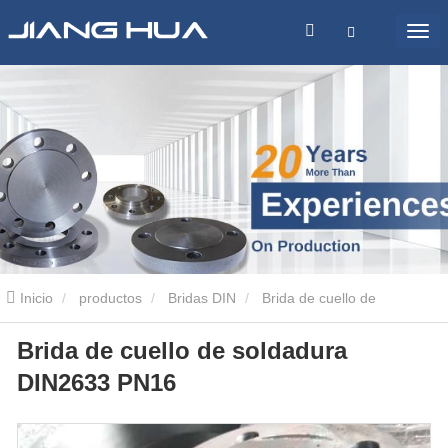
Inicio
productos
Bridas DIN
Brida de cuello de
Brida de cuello de soldadura
soldadura DIN2633 PN16
DIN2633 PN16