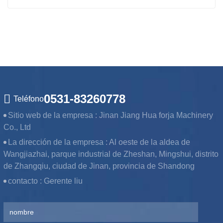
0531-83260778
Teléfono
Sitio web de la empresa :
Jinan Jiang Hua forja Machinery
Co., Ltd
La dirección de la empresa :
Al oeste de la aldea de
Wangjiazhai, parque industrial de Zheshan, Mingshui, distrito
de Zhangqiu, ciudad de Jinan, provincia de Shandong
contacto :
Gerente liu