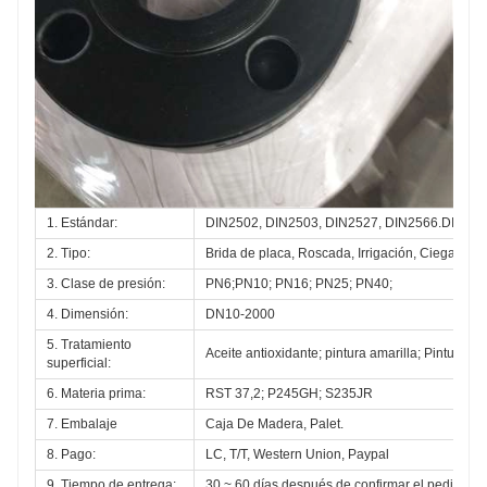
1. Estándar:
DIN2502, DIN2503, DIN2527, DIN2566.DIN257
2. Tipo:
Brida de placa, Roscada, Irrigación, Ciega, Bri
3. Clase de presión:
PN6;PN10; PN16; PN25; PN40; 
4. Dimensión:
DN10-2000
5. Tratamiento 
Aceite antioxidante; pintura amarilla; Pintura n
superficial:
6. Materia prima:
RST 37,2; P245GH; S235JR
7. Embalaje
Caja De Madera, Palet.
8. Pago:
LC, T/T, Western Union, Paypal
9. Tiempo de entrega:
30 ~ 60 días después de confirmar el pedido